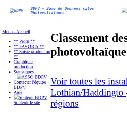
BDPV - Base de Données sites
Photovoltaïques
Menu - Accueil
Classement des 
** Profil **
** FAVORIS **
photovoltaïqu
** Saisie production
**
Graphique
production
Statistiques
Voir toutes les inst
Contacter l'équipe
BDPV
Lothian/Haddingto
Aide
régions
Soutenir le site