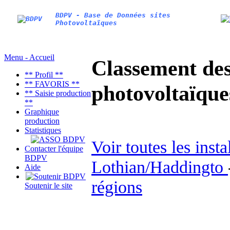
BDPV - Base de Données sites
Photovoltaïques
Menu - Accueil
Classement des 
** Profil **
** FAVORIS **
photovoltaïqu
** Saisie production
**
Graphique
production
Statistiques
Voir toutes les inst
Contacter l'équipe
BDPV
Lothian/Haddingto
Aide
régions
Soutenir le site