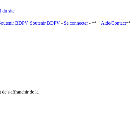
Soutenir BDPV
-
Se connecter
- **
Aide/Contact
**
 de s'affranchir de la