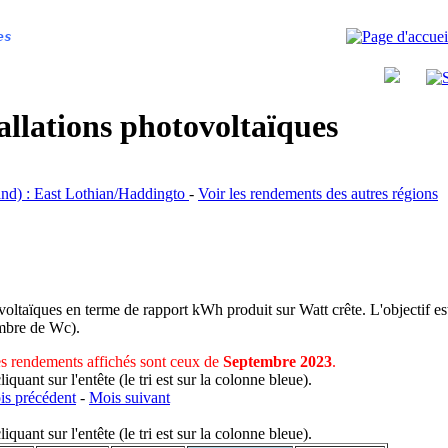
es
allations photovoltaïques
tland) : East Lothian/Haddingto
-
Voir les rendements des autres régions
voltaïques en terme de rapport kWh produit sur Watt crête. L'objectif est
nombre de Wc).
s rendements affichés sont ceux de
Septembre 2023
.
uant sur l'entête (le tri est sur la colonne bleue).
s précédent
-
Mois suivant
uant sur l'entête (le tri est sur la colonne bleue).