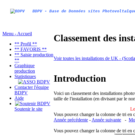
BDPV - Base de Données sites Photovoltaïqu
Menu - Accueil
Classement des inst
** Profil **
** FAVORIS **
** Saisie production
Voir toutes les installations de UK - (Sco
**
Graphique
production
Introduction
Statistiques
Contacter l'équipe
BDPV
Voici un classement des installations photo
Aide
taille de l'installation (en divisant par le 
Le
Soutenir le site
Vous pouvez changer la colonne de tri en cliq
Année précédente
-
Année suivante
-
Moi
Vous pouvez changer la colonne de tri en cliq