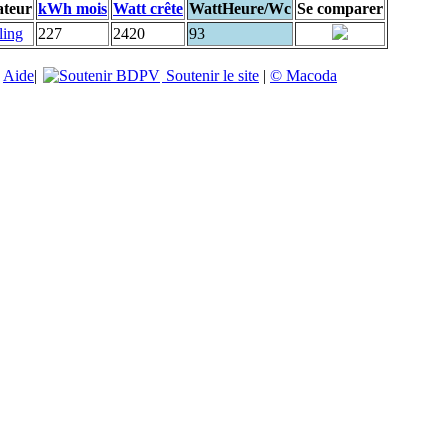
ateur
kWh mois
Watt crête
WattHeure/Wc
Se comparer
ling
227
2420
93
|
Aide
|
Soutenir le site
|
© Macoda