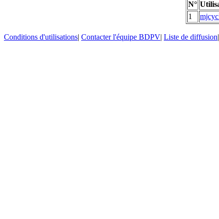
N°
Utilis
1
mjcyc
Conditions d'utilisations
|
Contacter l'équipe BDPV
|
Liste de diffusion