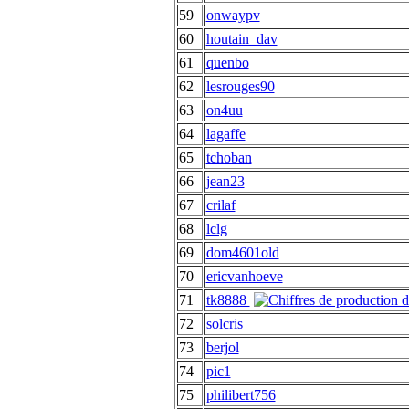
59
onwaypv
60
houtain_dav
61
quenbo
62
lesrouges90
63
on4uu
64
lagaffe
65
tchoban
66
jean23
67
crilaf
68
lclg
69
dom4601old
70
ericvanhoeve
71
tk8888
72
solcris
73
berjol
74
pic1
75
philibert756