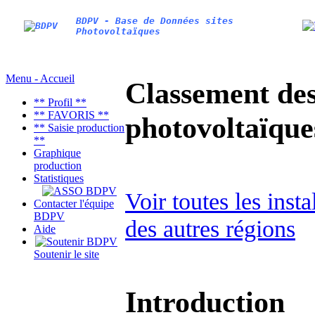
BDPV - Base de Données sites
Photovoltaïques
Menu - Accueil
Classement des 
** Profil **
** FAVORIS **
photovoltaïqu
** Saisie production
**
Graphique
production
Statistiques
Voir toutes les inst
Contacter l'équipe
BDPV
des autres régions
Aide
Soutenir le site
Introduction