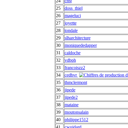
24
chst
25
doss_thiel
26
mageluci
27
joyette
28
tondale
29
slharchitecture
30
moniquededapper
31
caldoche
32
vdbph
33
francoiszz2
34
cedbvr
35
thmclermont
36
jipede
37
jipede2
38
mataine
39
moutonsalain
40
philippe1512
41
cwuidard