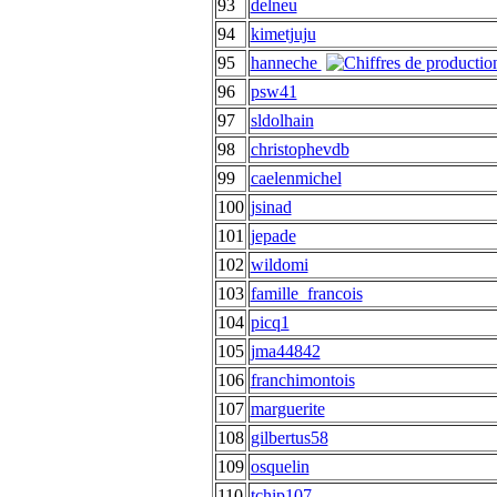
93
delneu
94
kimetjuju
95
hanneche
96
psw41
97
sldolhain
98
christophevdb
99
caelenmichel
100
jsinad
101
jepade
102
wildomi
103
famille_francois
104
picq1
105
jma44842
106
franchimontois
107
marguerite
108
gilbertus58
109
osquelin
110
tchip107