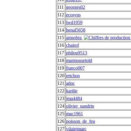
111
georges02
112
ecosyns
113
lwd1959
114
henal5658
115
amsobra
116
chairof
117
philou9513
118
marmousetold
119
franco007
120
retchon
121
adoc
122
karilie
123
jma4484
124
olivier_nandrin
125
mac1961
126
poisson_de_feu
127
vilainjmarc