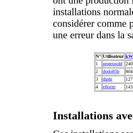
ont une production 
installations normal
considérer comme pe
une erreur dans la s
N°
Utilisateur
kW
1
proteusold
240
2
dodo85b
804
3
diphi
127
4
eflorze
143
Installations av