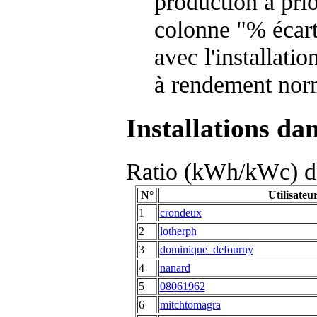
production à prio
colonne "% écart
avec l'installati
à rendement nor
Installations da
Ratio (kWh/kWc) de
N°
Utilisateu
1
crondeux
2
lotherph
3
dominique_defourny
4
nanard
5
08061962
6
mitchtomagra