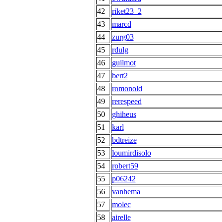
42
riket23_2
43
marcd
44
zurg03
45
rdulg
46
guilmot
47
bert2
48
romonold
49
rerespeed
50
ghiheus
51
karl
52
bdtreize
53
loumirdisolo
54
robert59
55
p06242
56
vanhema
57
molec
58
airelle