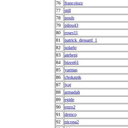
76
francoiszz
77
still
78
pouls
79
pilou43
80
roses11
81
patrick_dessard_1
82
solarlo
83
atebepi
84
bizen61
85
yarmas
86
chokapik
87
jvaj
88
armadah
89
egide
90
enzo2
91
demco
92
nicopa2