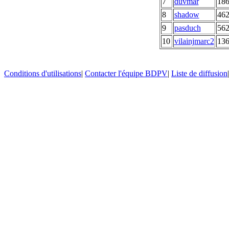
7
duvmar
18
8
shadow
46
9
pasduch
56
10
vilainjmarc2
13
Conditions d'utilisations
|
Contacter l'équipe BDPV
|
Liste de diffusion