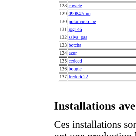
128
cawete
129
090847mm
130
polomarco_be
131
jog146
132
salva_pas
133
botcha
134
azur
135
cedced
136
bougie
137
frederic22
Installations av
Ces installations so