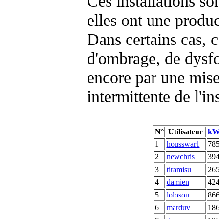
Ces installations s
elles ont une produc
Dans certains cas, 
d'ombrage, de dysfo
encore par une mise
intermittente de l'i
N°
Utilisateur
kW
1
housswar1
78
2
newchris
39
3
tiramisu
26
4
damien
42
5
lolosou
86
6
marduv
18