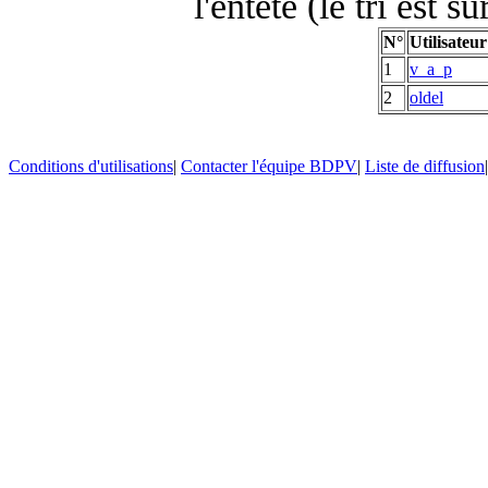
l'entête (le tri est s
N°
Utilisateur
1
v_a_p
2
oldel
Conditions d'utilisations
|
Contacter l'équipe BDPV
|
Liste de diffusion