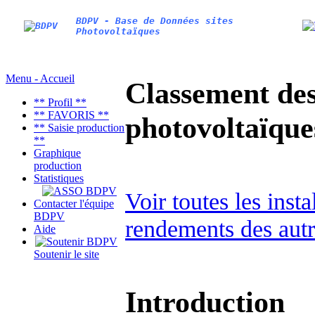
BDPV - Base de Données sites
Photovoltaïques
Menu - Accueil
Classement des 
** Profil **
** FAVORIS **
photovoltaïqu
** Saisie production
**
Graphique
production
Statistiques
Voir toutes les ins
Contacter l'équipe
BDPV
rendements des autr
Aide
Soutenir le site
Introduction