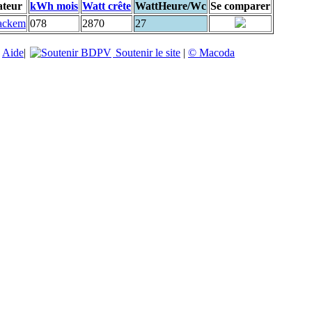
ateur
kWh mois
Watt crête
WattHeure/Wc
Se comparer
ackem
078
2870
27
|
Aide
|
Soutenir le site
|
© Macoda