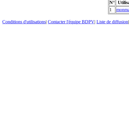
N°
Utilis
1
monm
Conditions d'utilisations
|
Contacter l'équipe BDPV
|
Liste de diffusion