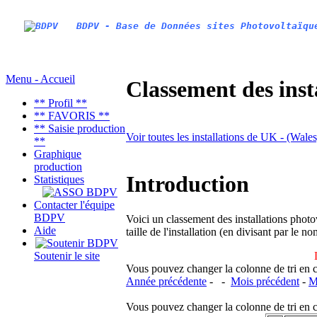
BDPV - Base de Données sites Photovoltaïqu
Menu - Accueil
Classement des inst
** Profil **
** FAVORIS **
** Saisie production
Voir toutes les installations de UK - (Wale
**
Graphique
production
Introduction
Statistiques
Contacter l'équipe
BDPV
Voici un classement des installations photo
Aide
taille de l'installation (en divisant par le 
Soutenir le site
Vous pouvez changer la colonne de tri en cliq
Année précédente
- -
Mois précédent
-
M
Vous pouvez changer la colonne de tri en cliq