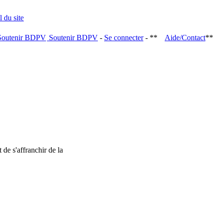
Soutenir BDPV
-
Se connecter
- **
Aide/Contact
**
 de s'affranchir de la