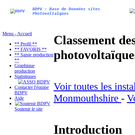
BDPV - Base de Données sites
Photovoltaïques
Menu - Accueil
Classement des 
** Profil **
** FAVORIS **
photovoltaïqu
** Saisie production
**
Graphique
production
Statistiques
Voir toutes les inst
Contacter l'équipe
BDPV
Monmouthshire
-
V
Aide
Soutenir le site
Introduction