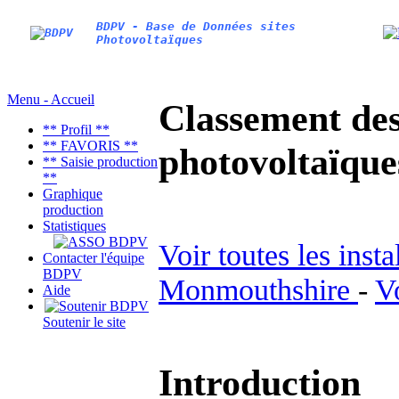
BDPV - Base de Données sites
Photovoltaïques
Menu - Accueil
Classement des 
** Profil **
** FAVORIS **
photovoltaïqu
** Saisie production
**
Graphique
production
Statistiques
Voir toutes les inst
Contacter l'équipe
BDPV
Monmouthshire
-
V
Aide
Soutenir le site
Introduction