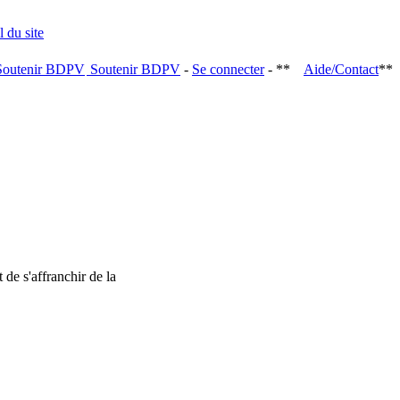
Soutenir BDPV
-
Se connecter
- **
Aide/Contact
**
 de s'affranchir de la