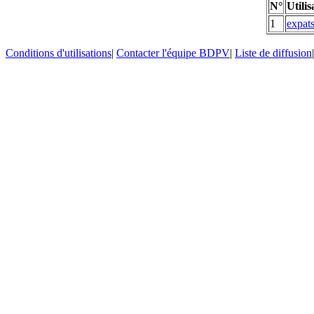
N°
Utilis
1
expat
Conditions d'utilisations
|
Contacter l'équipe BDPV
|
Liste de diffusion