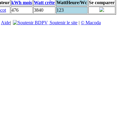
ateur
kWh mois
Watt crête
WattHeure/Wc
Se comparer
scot
476
3840
123
|
Aide
|
Soutenir le site
|
© Macoda