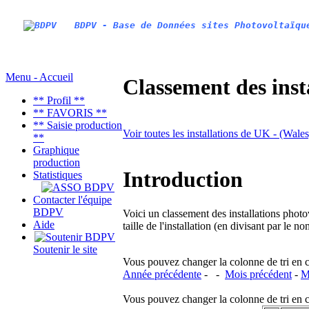
BDPV - Base de Données sites Photovoltaïqu
Menu - Accueil
Classement des inst
** Profil **
** FAVORIS **
** Saisie production
Voir toutes les installations de UK - (Wal
**
Graphique
production
Introduction
Statistiques
Contacter l'équipe
BDPV
Voici un classement des installations photo
Aide
taille de l'installation (en divisant par le 
Soutenir le site
Vous pouvez changer la colonne de tri en cliq
Année précédente
- -
Mois précédent
-
M
Vous pouvez changer la colonne de tri en cliq