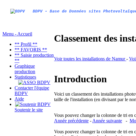
BDPV - Base de Données sites Photovoltaïqu
Menu - Accueil
Classement des inst
** Profil **
** FAVORIS **
** Saisie production
Voir toutes les installations de Namur
-
Voi
**
Graphique
production
Introduction
Statistiques
Contacter l'équipe
BDPV
Voici un classement des installations photo
Aide
taille de l'installation (en divisant par le 
Soutenir le site
Vous pouvez changer la colonne de tri en cliq
Année précédente
-
Année suivante
-
Moi
Vous pouvez changer la colonne de tri en cliq