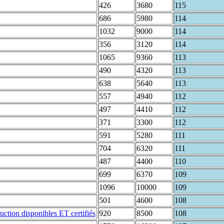
426
3680
115
686
5980
114
1032
9000
114
356
3120
114
1065
9360
113
490
4320
113
638
5640
113
557
4940
112
497
4410
112
371
3300
112
591
5280
111
704
6320
111
487
4400
110
699
6370
109
1096
10000
109
501
4600
108
920
8500
108