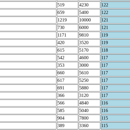
519
4230
122
659
5400
122
1219
10000
121
730
6000
121
1171
9810
119
420
3520
119
615
5170
118
542
4600
117
353
3000
117
660
5610
117
617
5250
117
691
5880
117
366
3120
117
566
4840
116
585
5040
116
904
7800
115
389
3360
115