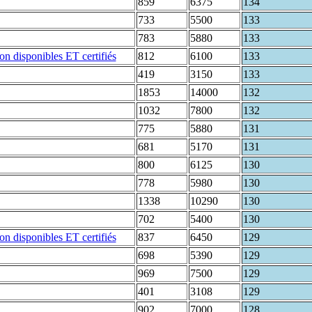
859
6375
134
733
5500
133
783
5880
133
812
6100
133
419
3150
133
1853
14000
132
1032
7800
132
775
5880
131
681
5170
131
800
6125
130
778
5980
130
1338
10290
130
702
5400
130
837
6450
129
698
5390
129
969
7500
129
401
3108
129
902
7000
128