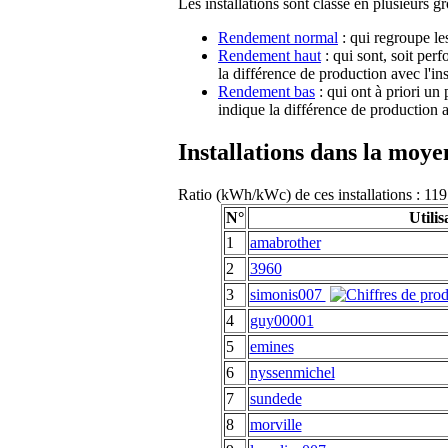
Les installations sont classé en plusieurs g
Rendement normal
: qui regroupe le
Rendement haut
: qui sont, soit per
la différence de production avec l'in
Rendement bas
: qui ont à priori un
indique la différence de production a
Installations dans la moy
Ratio (kWh/kWc) de ces installations : 
N°
Utilis
1
amabrother
2
3960
3
simonis007
4
guy00001
5
emines
6
nyssenmichel
7
sundede
8
morville