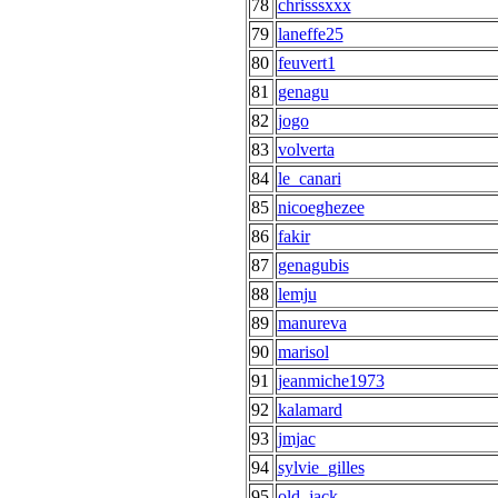
78
chrisssxxx
79
laneffe25
80
feuvert1
81
genagu
82
jogo
83
volverta
84
le_canari
85
nicoeghezee
86
fakir
87
genagubis
88
lemju
89
manureva
90
marisol
91
jeanmiche1973
92
kalamard
93
jmjac
94
sylvie_gilles
95
old_jack