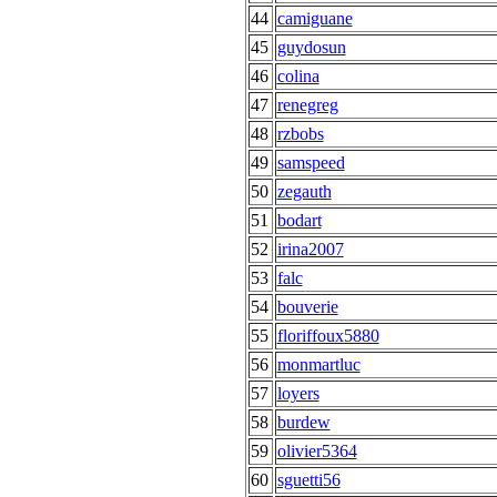
44
camiguane
45
guydosun
46
colina
47
renegreg
48
rzbobs
49
samspeed
50
zegauth
51
bodart
52
irina2007
53
falc
54
bouverie
55
floriffoux5880
56
monmartluc
57
loyers
58
burdew
59
olivier5364
60
sguetti56