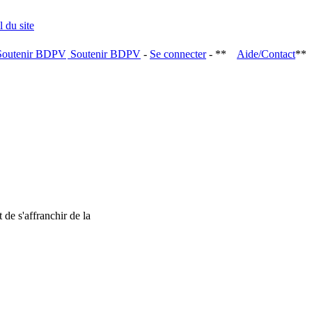
Soutenir BDPV
-
Se connecter
- **
Aide/Contact
**
 de s'affranchir de la