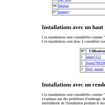
96
filubau
97
amaury
Installations avec un hau
Ces installations sont considérées comme "f
Ces installations sont donc à considérer co
N°
Utilisateu
1
alain1512
2
mami78920
3
fred_namur
Installations avec un ren
Ces installations sont considérées comme "fa
s'explique par des problèmes d'ombrage, de
intermittente de l'installation pendant le mo