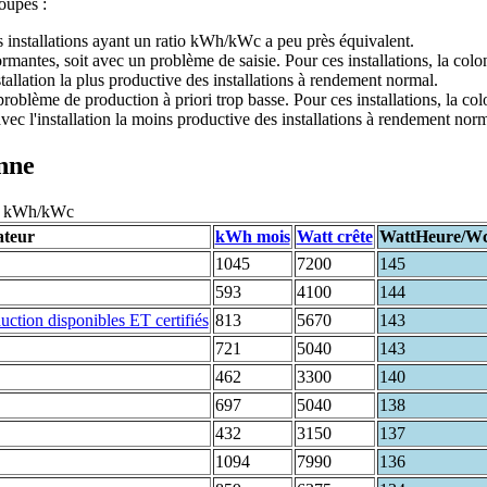
roupes :
s installations ayant un ratio kWh/kWc a peu près équivalent.
formantes, soit avec un problème de saisie. Pour ces installations, la co
stallation la plus productive des installations à rendement normal.
 problème de production à priori trop basse. Pour ces installations, la c
vec l'installation la moins productive des installations à rendement norm
enne
119 kWh/kWc
ateur
kWh mois
Watt crête
WattHeure/W
1045
7200
145
593
4100
144
813
5670
143
721
5040
143
462
3300
140
697
5040
138
432
3150
137
1094
7990
136