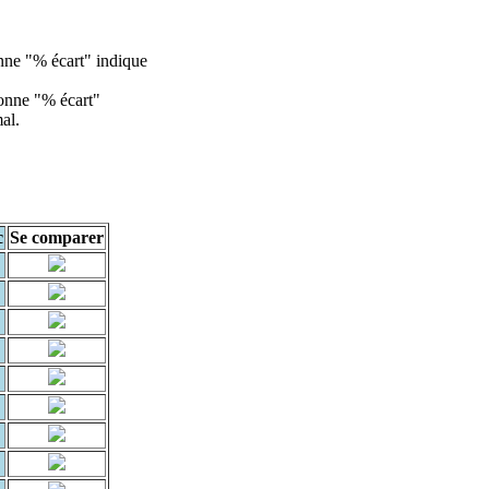
lonne "% écart" indique
olonne "% écart"
al.
c
Se comparer