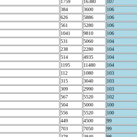
1759
16380
107
384
3600
106
626
5886
106
561
5280
106
1041
9810
106
531
5060
104
238
2280
104
514
4935
104
1195
11480
104
112
1080
103
315
3040
103
309
2990
103
567
5520
102
504
5000
100
556
5520
100
449
4500
99
703
7050
99
378
3840
98