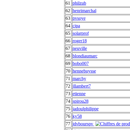
61
philzub
62
henrimarchal
63
pvsoye
64
cipa
65
solarprof
66
roger18
67
neuville
68
blondiaumarc
69
bobo007
70
hennebuysse
71
marchy
72
jllambert7
73
etienne
74
spirou28
75
jadoulphilippe
76
ky58
77
jdvbourspv