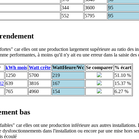
344
3600
95
552
5795
95
t rendement
ortes" car elles ont une production largement supérieure au ratio des in
mme performantes, à moins qu'il n'y ait eu une erreur dans la saisie des
r
kWh mois
Watt crête
WattHeure/Wc
Se comparer
% écart
1250
5700
219
51.10 %
02
639
3816
167
15.37 %
765
4960
154
6.27 %
dement bas
ibles" car elles ont une production inférieure aux autres installations. 
 dysfonctionnements dans l'installation ou encore par une mise hors se
is écoulé