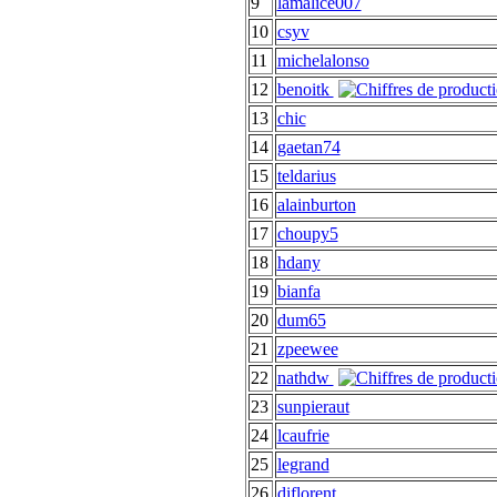
9
lamalice007
10
csyv
11
michelalonso
12
benoitk
13
chic
14
gaetan74
15
teldarius
16
alainburton
17
choupy5
18
hdany
19
bianfa
20
dum65
21
zpeewee
22
nathdw
23
sunpieraut
24
lcaufrie
25
legrand
26
diflorent