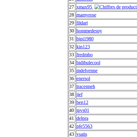
27
xmax95
28
mamyrose
29
fildart
30
hommedespy
31
bipi1980
32
kin123
33
fredmbo
34
bidibulecool
35
mdelvenne
36
enersol
37
tracenneh
38
jief
39
ben12
40
ipvs01
41
delpra
42
pfe5563
43
ysatis