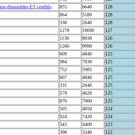
855
6640
128
664
5180
128
338
2640
128
1278
10000
127
1130
8930
126
1260
9990
126
609
4840
125
984
7830
125
752
5985
125
607
4840
125
331
2640
125
579
4620
125
876
7000
125
505
4050
124
924
7420
124
543
4400
123
398
3240
122