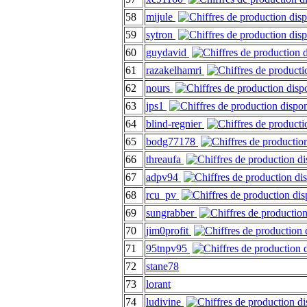
58
mijule
59
sytron
60
guydavid
61
razakelhamri
62
nours
63
jps1
64
blind-regnier
65
bodg77178
66
threaufa
67
adpv94
68
rcu_pv
69
sungrabber
70
jim0profit
71
95tnpv95
72
stane78
73
lorant
74
ludivine