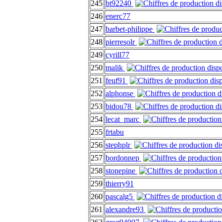
245
bt92240
246
enerc77
247
barbet-philippe
248
pierresolr
249
cyrill77
250
malik
251
feuf91
252
alphonse
253
bidou78
254
lecat_marc
255
frtabu
256
stephplr
257
bordonnep
258
stonepine
259
thierry91
260
pascalg5
261
alexandre93