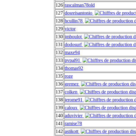
126
rascalman78old
127
dosreisantonio
128
hcullin78
129
victor
130
jmboulot
131
dodosurf
132
maxe94
133
pvpal91
134
thomas92
135
roze
136
gremez
137
colken
138
jerome91
139
caloux
140
aduvivier
141
ramise78
142
astikott