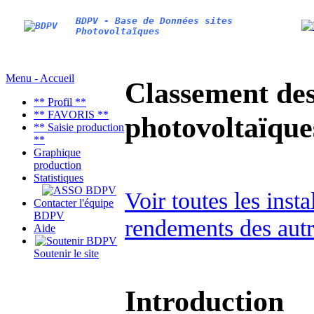
BDPV - Base de Données sites
Photovoltaïques
Menu - Accueil
Classement des 
** Profil **
** FAVORIS **
photovoltaïqu
** Saisie production
**
Graphique
production
Statistiques
Voir toutes les inst
Contacter l'équipe
BDPV
rendements des autr
Aide
Soutenir le site
Introduction