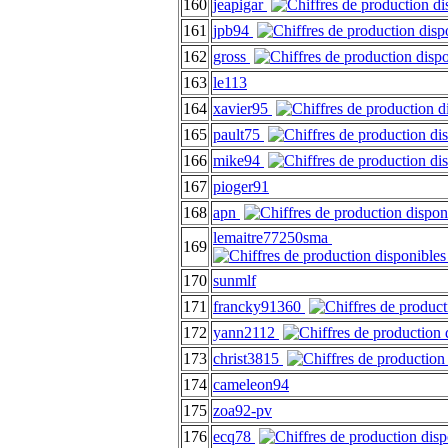
160
jeapigar
161
jpb94
162
gross
163
le113
164
xavier95
165
pault75
166
mike94
167
pioger91
168
apn
lemaitre77250sma
169
170
sunmlf
171
francky91360
172
yann2112
173
christ3815
174
cameleon94
175
zoa92-pv
176
ecq78