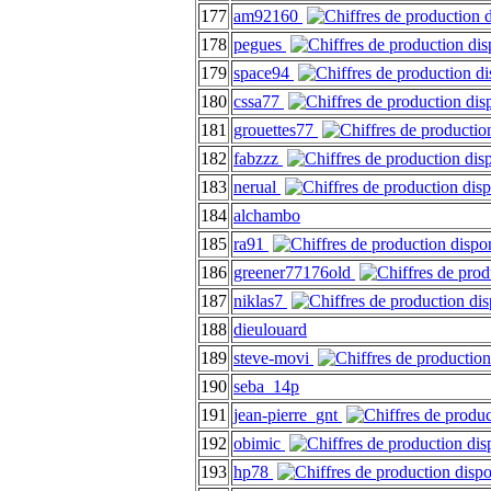
177
am92160
178
pegues
179
space94
180
cssa77
181
grouettes77
182
fabzzz
183
nerual
184
alchambo
185
ra91
186
greener77176old
187
niklas7
188
dieulouard
189
steve-movi
190
seba_14p
191
jean-pierre_gnt
192
obimic
193
hp78