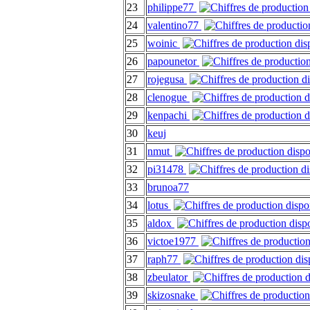
23
philippe77
24
valentino77
25
woinic
26
papounetor
27
rojegusa
28
clenogue
29
kenpachi
30
keuj
31
nmut
32
pi31478
33
brunoa77
34
lotus
35
aldox
36
victoe1977
37
raph77
38
zbeulator
39
skizosnake