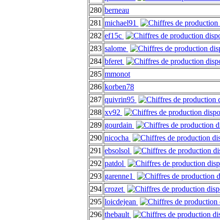
280
berneau
281
michael91
282
ef15c
283
salome
284
bferet
285
mmonot
286
korben78
287
quivrin95
288
xv92
289
gourdain
290
nicocha
291
ebsolsol
292
patdol
293
garenne1
294
crozet
295
loicdejean
296
thebault