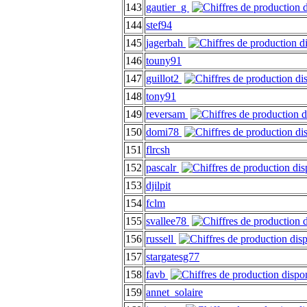
143
gautier_g
144
stef94
145
jagerbah
146
touny91
147
guillot2
148
tony91
149
reversam
150
domi78
151
flrcsh
152
pascalr
153
djilpit
154
fclm
155
svallee78
156
russell
157
stargatesg77
158
favb
159
annet_solaire