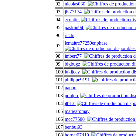
92
nicolas030
93
jbt77174
94
ecoutin
95
pasloin94
96
ritchi
lemaitre77250enphase
97
98
imbert77
99
bigbugz
100
lukijecy
101
philippe9191
102
papou
103
poulpo
104
jlb13
105
mariearomay
106
mcc77580
107
benbui93
108
hornet07419