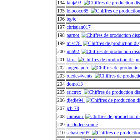
194
fanja93
195
lolococo65
196
bg4c
197
christian017
198
parnot
199
misc78
200
jmb92
201
klrol
202
angeuaperc
203
ruedes4vents
204
domo13
205
erictrex
206
djedje94
207
jcb-78
208
camisuli
209
micludeessonne
210
sebastien95