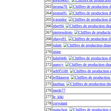
262
greg94007
263
neoma70
264
proton91
265
jcgondor
266
nber94
267
pierresolroto
268
ohayo91
269
juliab
270
sisise
271
lulu0446
272
quercy
273
seb95100
274
jeffdanrog
275
laurhaq
276
merle77
277
le_kiki
278
cervolant
279
quinchon