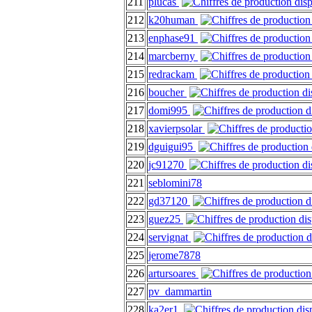
211
plucas
212
k20human
213
enphase91
214
marcberny
215
redrackam
216
boucher
217
domi995
218
xavierpsolar
219
dguigui95
220
jc91270
221
seblomini78
222
gd37120
223
guez25
224
servignat
225
jerome7878
226
artursoares
227
pv_dammartin
228
ka2er1