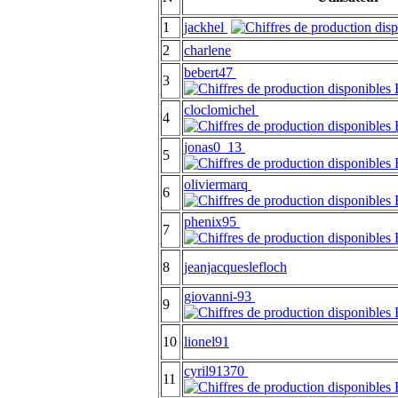
1
jackhel
2
charlene
bebert47
3
cloclomichel
4
jonas0_13
5
oliviermarq
6
phenix95
7
8
jeanjacqueslefloch
giovanni-93
9
10
lionel91
cyril91370
11