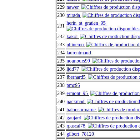
229
nawer
230
mirada
herin_st_gratien_95
231
232
kakol
233
phinemo
234
laurentmaud
235
nounours99
236
ljdd77
237
fbernard5
238
pmc95
239
ermont_95
240
packmad
241
baloosurmarne
242
gaujard
243
rpascal78
244
gilbert_78120