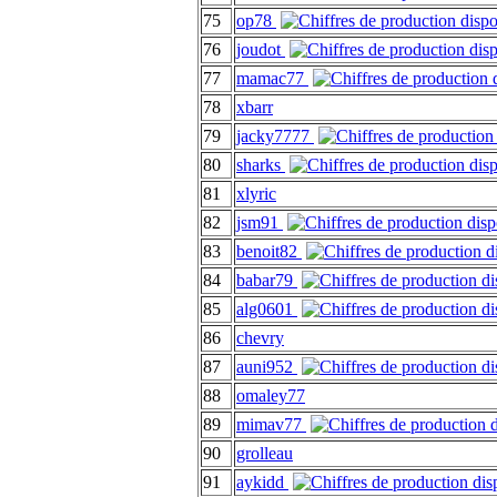
75
op78
76
joudot
77
mamac77
78
xbarr
79
jacky7777
80
sharks
81
xlyric
82
jsm91
83
benoit82
84
babar79
85
alg0601
86
chevry
87
auni952
88
omaley77
89
mimav77
90
grolleau
91
aykidd