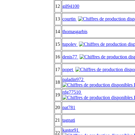
12
gil94100
13
courtin
14
thomasgarbis
15
tupolev
16
denis77
17
popet
paladin972
18
rdg77510
19
20
pat781
21
tagnati
kastor91
22