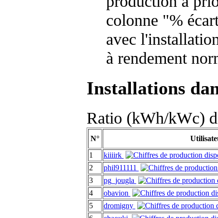
production à prio
colonne "% écart
avec l'installati
à rendement nor
Installations da
Ratio (kWh/kWc) de
N°
Utilisat
1
kiiiirk
2
phil911111
3
pg_jougla
4
obavion
5
dromigny