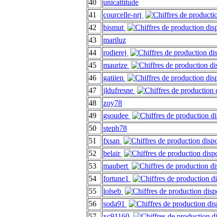
40
unicattitude
41
courcelle-nrj
42
bismut
43
mariluz
44
rodierej
45
maurize
46
gatiien
47
jldufresne
48
zoy78
49
gsoudee
50
steph78
51
fxsan
52
belair
53
maubert
54
fortune1
55
lolseb
56
soda91
57
xc91160