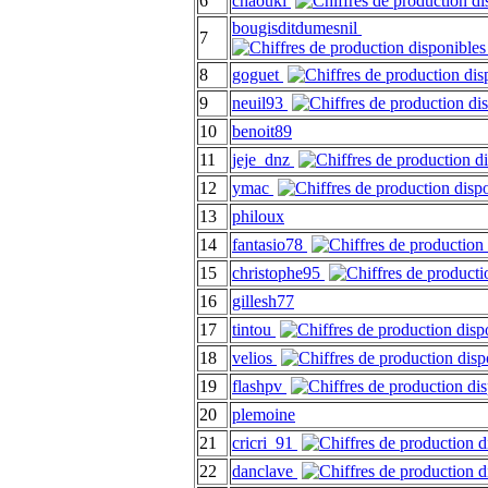
6
chaouki
bougisditdumesnil
7
8
goguet
9
neuil93
10
benoit89
11
jeje_dnz
12
ymac
13
philoux
14
fantasio78
15
christophe95
16
gillesh77
17
tintou
18
velios
19
flashpv
20
plemoine
21
cricri_91
22
danclave