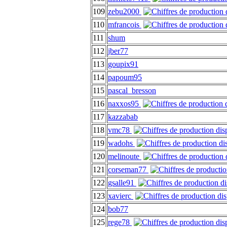
109
zebu2000
110
mfrancois
111
shum
112
jber77
113
goupix91
114
papoum95
115
pascal_bresson
116
naxxos95
117
kazzabab
118
vmc78
119
wadohs
120
melinoute
121
corseman77
122
gsalle91
123
xavierc
124
bob77
125
rege78