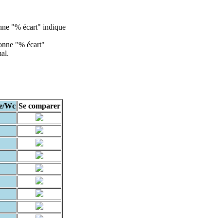
lonne "% écart" indique
olonne "% écart"
al.
e/Wc
Se comparer