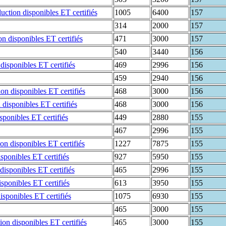
1005
6400
157
314
2000
157
471
3000
157
540
3440
156
469
2996
156
459
2940
156
468
3000
156
468
3000
156
449
2880
155
467
2996
155
1227
7875
155
927
5950
155
465
2996
155
613
3950
155
1075
6930
155
465
3000
155
465
3000
155