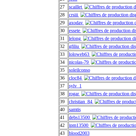
27
scaillet
28
crsiii
29
axodav
30
essete
31
lelong
32
gfiliu
33
loloweb63
34
nicolas-79
35
soleilconso
36
cloc84
37
sylv_1
38
rogar
39
christian_84
40
samtis
41
debs13500
42
jpm13500
43
blood2003