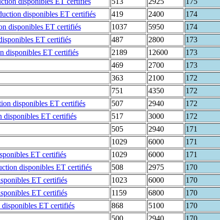
513
2925
175
419
2400
174
1037
5950
174
487
2800
173
2189
12600
173
469
2700
173
363
2100
172
751
4350
172
507
2940
172
517
3000
172
505
2940
171
1029
6000
171
1029
6000
171
508
2975
170
1023
6000
170
1159
6800
170
868
5100
170
500
2940
170