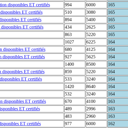
994
6000
165
510
3080
165
894
5400
165
434
2625
165
863
5220
165
1027
6225
164
680
4125
164
927
5625
164
1400
8500
164
859
5220
164
533
3240
164
1420
8640
164
532
3240
164
670
4100
163
489
2996
163
483
2960
163
977
6000
162