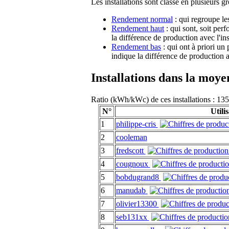
Les installations sont classé en plusieurs g
Rendement normal
: qui regroupe le
Rendement haut
: qui sont, soit per
la différence de production avec l'in
Rendement bas
: qui ont à priori un
indique la différence de production a
Installations dans la moy
Ratio (kWh/kWc) de ces installations : 
N°
Utili
1
philippe-cris
2
cooleman
3
fredscott
4
cougnoux
5
bobdugrand8
6
manudab
7
olivier13300
8
seb131xx