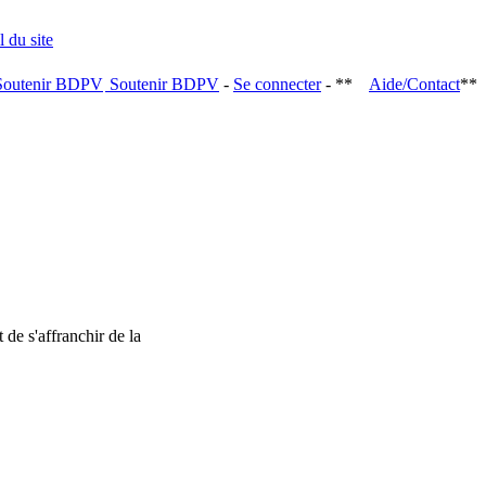
Soutenir BDPV
-
Se connecter
- **
Aide/Contact
**
 de s'affranchir de la