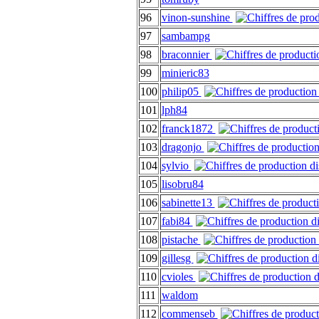
96
vinon-sunshine
97
sambampg
98
braconnier
99
minieric83
100
philip05
101
lph84
102
franck1872
103
dragonjo
104
sylvio
105
lisobru84
106
sabinette13
107
fabi84
108
pistache
109
gillesg
110
cvioles
111
waldom
112
commenseb