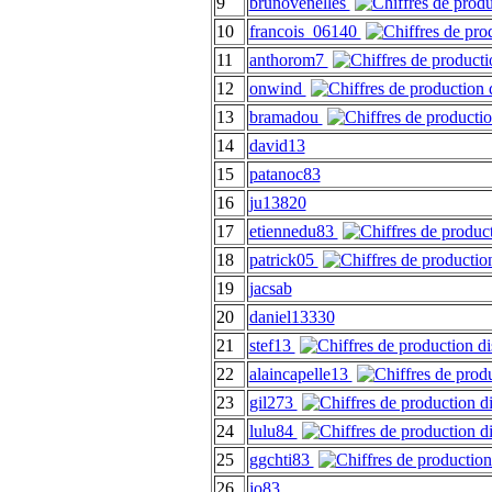
9
brunovenelles
10
francois_06140
11
anthorom7
12
onwind
13
bramadou
14
david13
15
patanoc83
16
ju13820
17
etiennedu83
18
patrick05
19
jacsab
20
daniel13330
21
stef13
22
alaincapelle13
23
gil273
24
lulu84
25
ggchti83
26
jo83