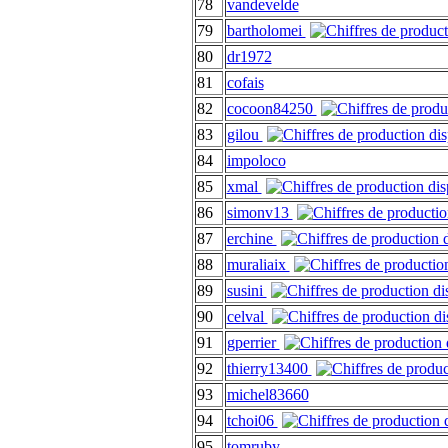
78
vandevelde
79
bartholomei
80
dr1972
81
cofais
82
cocoon84250
83
gilou
84
impoloco
85
xmal
86
simonv13
87
erchine
88
muraliaix
89
susini
90
celval
91
gperrier
92
thierry13400
93
michel83660
94
tchoi06
95
tomruby