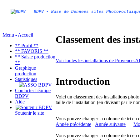
BDPV - Base de Données sites Photovoltaïqu
Menu - Accueil
Classement des inst
** Profil **
** FAVORIS **
** Saisie production
Voir toutes les installations de Provence-
**
Graphique
production
Introduction
Statistiques
Contacter l'équipe
BDPV
Voici un classement des installations photo
Aide
taille de l'installation (en divisant par le 
Soutenir le site
Vous pouvez changer la colonne de tri en cliq
Année précédente
-
Année suivante
-
Moi
Vous pouvez changer la colonne de tri en cliq