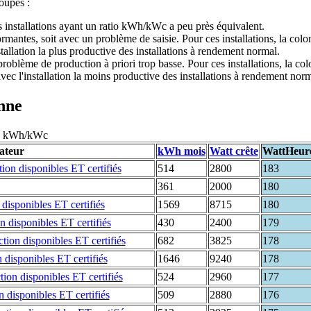
roupes :
s installations ayant un ratio kWh/kWc a peu près équivalent.
formantes, soit avec un problème de saisie. Pour ces installations, la co
stallation la plus productive des installations à rendement normal.
 problème de production à priori trop basse. Pour ces installations, la c
vec l'installation la moins productive des installations à rendement norm
enne
135 kWh/kWc
sateur
kWh mois
Watt crête
WattHeur
514
2800
183
361
2000
180
1569
8715
180
430
2400
179
682
3825
178
1646
9240
178
524
2960
177
509
2880
176