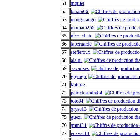
61
inquiet
62
barabi66
63
mangofango
64
marpat5256
65
nico_chato
66
labernarde
67
stefleroux
68
alaini
69
vacarises
70
guyugh
71
knbuzz
72
patricksandra84
73
toto84
74
gryse13
75
guezi
76
jmmf84
77
enavar13