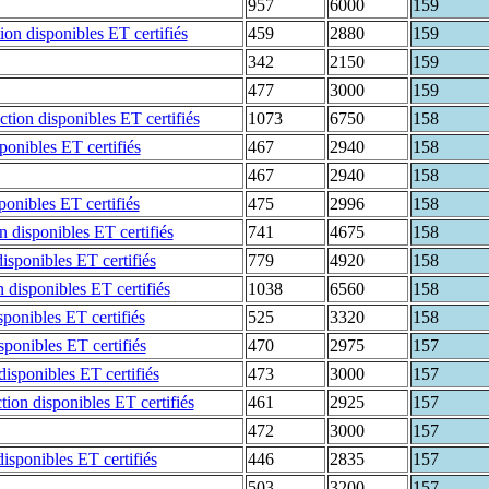
957
6000
159
459
2880
159
342
2150
159
477
3000
159
1073
6750
158
467
2940
158
467
2940
158
475
2996
158
741
4675
158
779
4920
158
1038
6560
158
525
3320
158
470
2975
157
473
3000
157
461
2925
157
472
3000
157
446
2835
157
503
3200
157