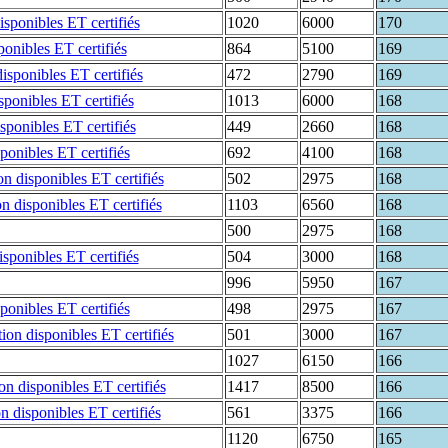
1020
6000
170
864
5100
169
472
2790
169
1013
6000
168
449
2660
168
692
4100
168
502
2975
168
1103
6560
168
500
2975
168
504
3000
168
996
5950
167
498
2975
167
501
3000
167
1027
6150
166
1417
8500
166
561
3375
166
1120
6750
165