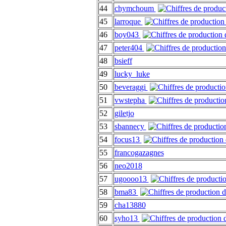
44
chymchoum
45
larroque
46
boy043
47
peter404
48
bsieff
49
lucky_luke
50
beveraggi
51
vwstepha
52
giletjo
53
sbannecy
54
focus13
55
francogazagnes
56
neo2018
57
ugoooo13
58
bma83
59
cha13880
60
syho13