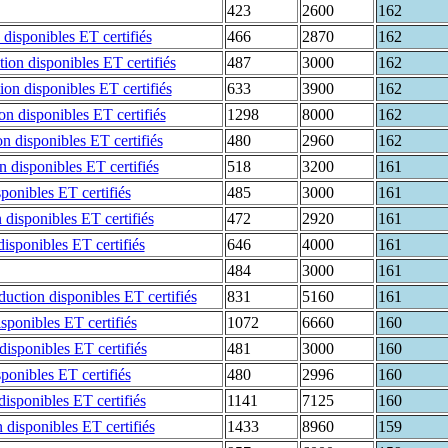
423
2600
162
466
2870
162
487
3000
162
633
3900
162
1298
8000
162
480
2960
162
518
3200
161
485
3000
161
472
2920
161
646
4000
161
484
3000
161
831
5160
161
1072
6660
160
481
3000
160
480
2996
160
1141
7125
160
1433
8960
159