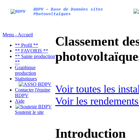
BDPV - Base de Données sites
Photovoltaïques
Menu - Accueil
Classement des 
** Profil **
** FAVORIS **
photovoltaïqu
** Saisie production
**
Graphique
production
Statistiques
Voir toutes les inst
Contacter l'équipe
BDPV
Voir les rendements
Aide
Soutenir le site
Introduction