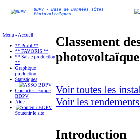
BDPV - Base de Données sites
Photovoltaïques
Menu - Accueil
Classement des 
** Profil **
** FAVORIS **
photovoltaïqu
** Saisie production
**
Graphique
production
Statistiques
Voir toutes les inst
Contacter l'équipe
BDPV
Voir les rendements
Aide
Soutenir le site
Introduction