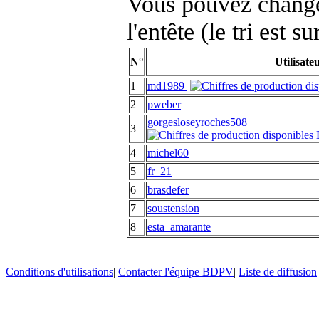
Vous pouvez changer
l'entête (le tri est s
N°
Utilisate
1
md1989
2
pweber
gorgesloseyroches508
3
4
michel60
5
fr_21
6
brasdefer
7
soustension
8
esta_amarante
Conditions d'utilisations
|
Contacter l'équipe BDPV
|
Liste de diffusion