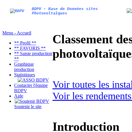
BDPV - Base de Données sites
Photovoltaïques
Menu - Accueil
Classement des 
** Profil **
** FAVORIS **
photovoltaïqu
** Saisie production
**
Graphique
production
Statistiques
Voir toutes les inst
Contacter l'équipe
BDPV
Voir les rendements
Aide
Soutenir le site
Introduction