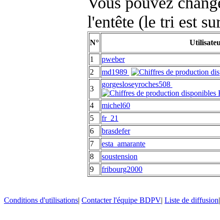
Vous pouvez changer
l'entête (le tri est s
N°
Utilisate
1
pweber
2
md1989
gorgesloseyroches508
3
4
michel60
5
fr_21
6
brasdefer
7
esta_amarante
8
soustension
9
fribourg2000
Conditions d'utilisations
|
Contacter l'équipe BDPV
|
Liste de diffusion