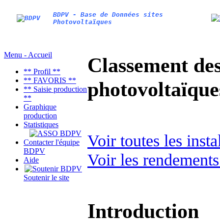
BDPV - Base de Données sites
Photovoltaïques
Menu - Accueil
Classement des 
** Profil **
** FAVORIS **
photovoltaïqu
** Saisie production
**
Graphique
production
Statistiques
Voir toutes les inst
Contacter l'équipe
BDPV
Voir les rendements
Aide
Soutenir le site
Introduction