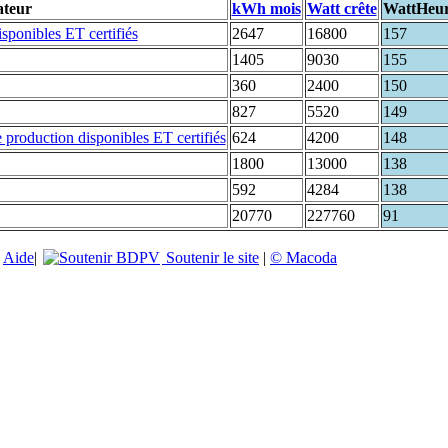
ateur
kWh mois
Watt crête
WattHeu
2647
16800
157
1405
9030
155
360
2400
150
827
5520
149
624
4200
148
1800
13000
138
592
4284
138
20770
227760
91
|
Aide
|
Soutenir le site
|
© Macoda