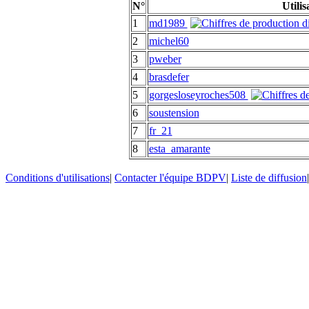
N°
Utilis
1
md1989
2
michel60
3
pweber
4
brasdefer
5
gorgesloseyroches508
6
soustension
7
fr_21
8
esta_amarante
Conditions d'utilisations
|
Contacter l'équipe BDPV
|
Liste de diffusion