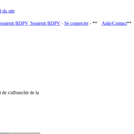
Soutenir BDPV
-
Se connecter
- **
Aide/Contact
**
 de s'affranchir de la