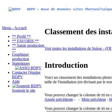
BDPV - Base de Données sites Photovoltaïqu
Menu - Accueil
Classement des inst
** Profil **
** FAVORIS **
** Saisie production
Voir toutes les installations de Suisse - (F
**
Graphique
production
Introduction
Statistiques
Contacter l'équipe
BDPV
Voici un classement des installations photo
Aide
taille de l'installation (en divisant par le 
Soutenir le site
Vous pouvez changer la colonne de tri en cliq
Année précédente
- -
Mois précédent
-
M
Vous pouvez changer la colonne de tri en cliq