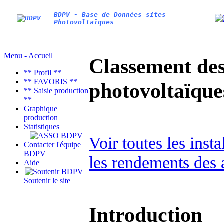
BDPV - Base de Données sites
Photovoltaïques
Menu - Accueil
Classement des 
** Profil **
** FAVORIS **
photovoltaïqu
** Saisie production
**
Graphique
production
Statistiques
Voir toutes les inst
Contacter l'équipe
BDPV
les rendements des 
Aide
Soutenir le site
Introduction