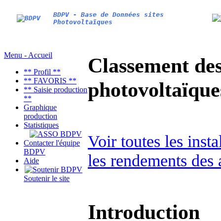
BDPV - Base de Données sites
Photovoltaïques
Menu - Accueil
Classement des 
** Profil **
** FAVORIS **
photovoltaïqu
** Saisie production
**
Graphique
production
Statistiques
Voir toutes les inst
Contacter l'équipe
BDPV
les rendements des 
Aide
Soutenir le site
Introduction