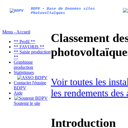
BDPV - Base de Données sites
Photovoltaïques
Menu - Accueil
Classement des 
** Profil **
** FAVORIS **
photovoltaïqu
** Saisie production
**
Graphique
production
Statistiques
Voir toutes les inst
Contacter l'équipe
BDPV
les rendements des 
Aide
Soutenir le site
Introduction