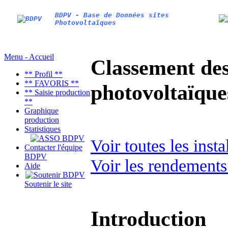
BDPV - Base de Données sites
Photovoltaïques
Menu - Accueil
Classement des 
** Profil **
** FAVORIS **
photovoltaïqu
** Saisie production
**
Graphique
production
Statistiques
Voir toutes les ins
Contacter l'équipe
BDPV
Voir les rendements
Aide
Soutenir le site
Introduction