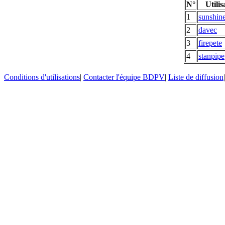
N°
Utilis
1
sunshine
2
davec
3
firepete
4
stanpipe
Conditions d'utilisations
|
Contacter l'équipe BDPV
|
Liste de diffusion