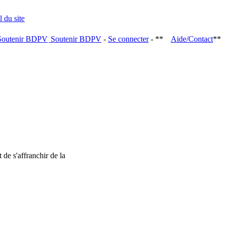
Soutenir BDPV
-
Se connecter
- **
Aide/Contact
**
 de s'affranchir de la