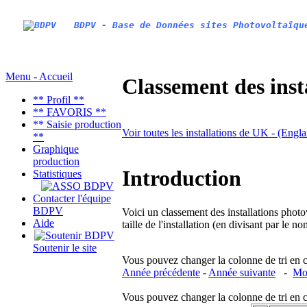
BDPV - Base de Données sites Photovoltaïqu
Menu - Accueil
Classement des inst
** Profil **
** FAVORIS **
** Saisie production
Voir toutes les installations de UK - (Engl
**
Graphique
production
Introduction
Statistiques
Contacter l'équipe
BDPV
Voici un classement des installations photo
Aide
taille de l'installation (en divisant par le 
Soutenir le site
Vous pouvez changer la colonne de tri en cliq
Année précédente
-
Année suivante
-
Moi
Vous pouvez changer la colonne de tri en cliq