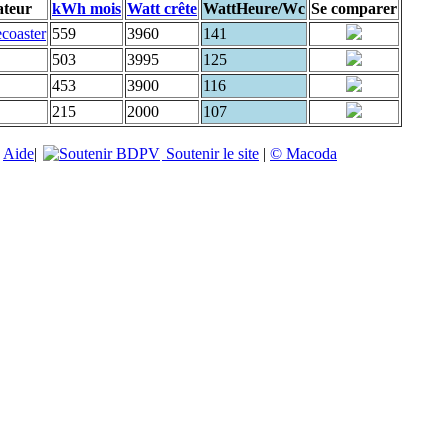
ateur
kWh mois
Watt crête
WattHeure/Wc
Se comparer
coaster
559
3960
141
503
3995
125
453
3900
116
215
2000
107
|
Aide
|
Soutenir le site
|
© Macoda