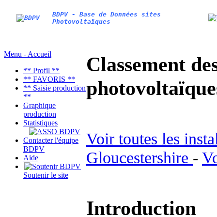
BDPV - Base de Données sites
Photovoltaïques
Menu - Accueil
Classement des 
** Profil **
** FAVORIS **
photovoltaïqu
** Saisie production
**
Graphique
production
Statistiques
Voir toutes les inst
Contacter l'équipe
BDPV
Gloucestershire
-
Vo
Aide
Soutenir le site
Introduction