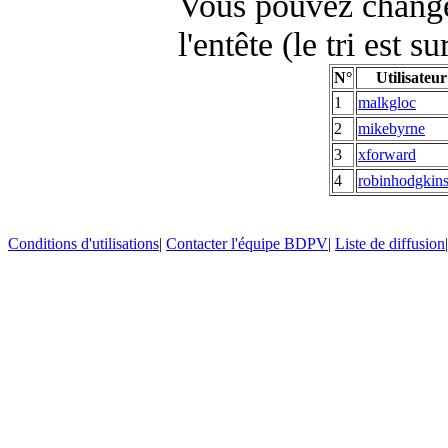
Vous pouvez changer
l'entête (le tri est s
N°
Utilisateur
1
malkgloc
2
mikebyrne
3
xforward
4
robinhodgkin
Conditions d'utilisations
|
Contacter l'équipe BDPV
|
Liste de diffusion