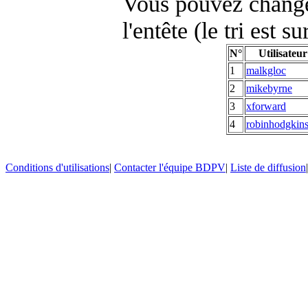
Vous pouvez changer
l'entête (le tri est s
N°
Utilisateur
1
malkgloc
2
mikebyrne
3
xforward
4
robinhodgkin
Conditions d'utilisations
|
Contacter l'équipe BDPV
|
Liste de diffusion