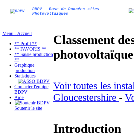
BDPV - Base de Données sites
Photovoltaïques
Menu - Accueil
Classement des 
** Profil **
** FAVORIS **
photovoltaïqu
** Saisie production
**
Graphique
production
Statistiques
Voir toutes les inst
Contacter l'équipe
BDPV
Gloucestershire
-
Vo
Aide
Soutenir le site
Introduction