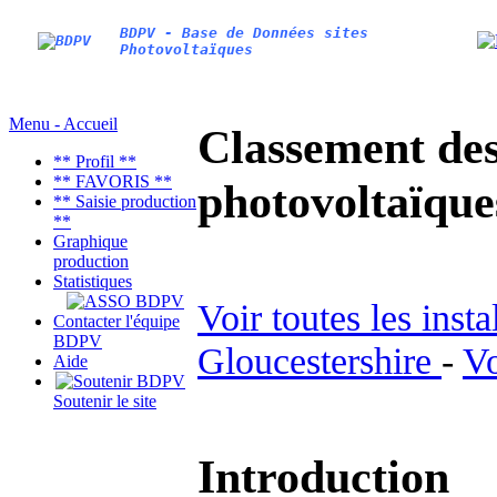
BDPV - Base de Données sites
Photovoltaïques
Menu - Accueil
Classement des 
** Profil **
** FAVORIS **
photovoltaïqu
** Saisie production
**
Graphique
production
Statistiques
Voir toutes les inst
Contacter l'équipe
BDPV
Gloucestershire
-
Vo
Aide
Soutenir le site
Introduction