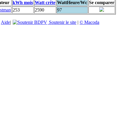
ateur
kWh mois
Watt crête
WattHeure/Wc
Se comparer
stman
253
2590
97
|
Aide
|
Soutenir le site
|
© Macoda