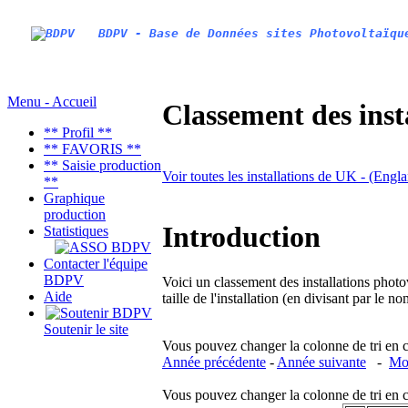
BDPV - Base de Données sites Photovoltaïqu
Menu - Accueil
Classement des inst
** Profil **
** FAVORIS **
** Saisie production
Voir toutes les installations de UK - (Engl
**
Graphique
production
Introduction
Statistiques
Contacter l'équipe
BDPV
Voici un classement des installations photo
Aide
taille de l'installation (en divisant par le 
Soutenir le site
Vous pouvez changer la colonne de tri en cliq
Année précédente
-
Année suivante
-
Moi
Vous pouvez changer la colonne de tri en cliq