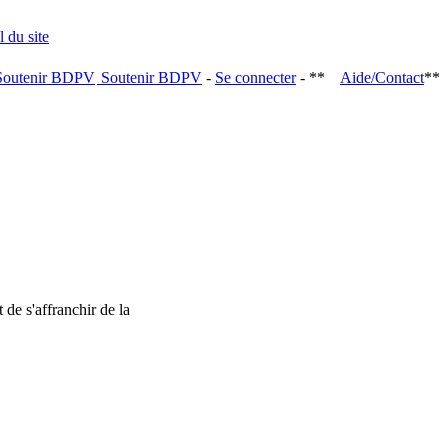
Soutenir BDPV
-
Se connecter
- **
Aide/Contact
**
 de s'affranchir de la