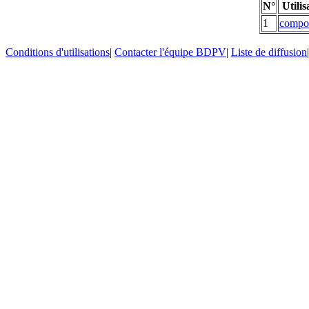
N°
Utilis
1
compo
Conditions d'utilisations
|
Contacter l'équipe BDPV
|
Liste de diffusion