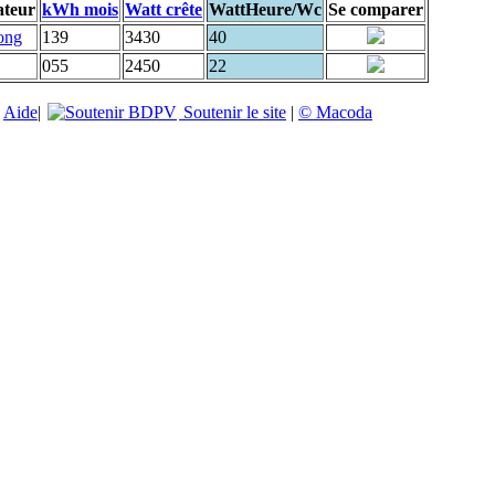
ateur
kWh mois
Watt crête
WattHeure/Wc
Se comparer
ong
139
3430
40
055
2450
22
|
Aide
|
Soutenir le site
|
© Macoda