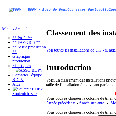
BDPV - Base de Données sites Photovoltaïqu
Menu - Accueil
Classement des inst
** Profil **
** FAVORIS **
** Saisie production
Voir toutes les installations de UK - (Engl
**
Graphique
production
Introduction
Statistiques
Contacter l'équipe
BDPV
Voici un classement des installations photo
Aide
taille de l'installation (en divisant par le 
Soutenir le site
Vous pouvez changer la colonne de tri en cliq
Année précédente
-
Année suivante
-
Moi
Vous pouvez changer la colonne de tri en cliq