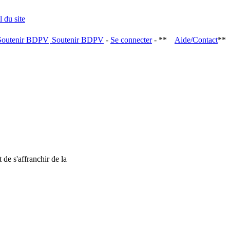
Soutenir BDPV
-
Se connecter
- **
Aide/Contact
**
 de s'affranchir de la