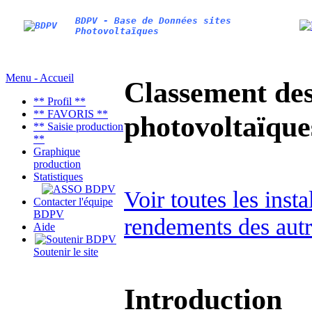
BDPV - Base de Données sites
Photovoltaïques
Menu - Accueil
Classement des 
** Profil **
** FAVORIS **
photovoltaïqu
** Saisie production
**
Graphique
production
Statistiques
Voir toutes les inst
Contacter l'équipe
BDPV
rendements des autr
Aide
Soutenir le site
Introduction