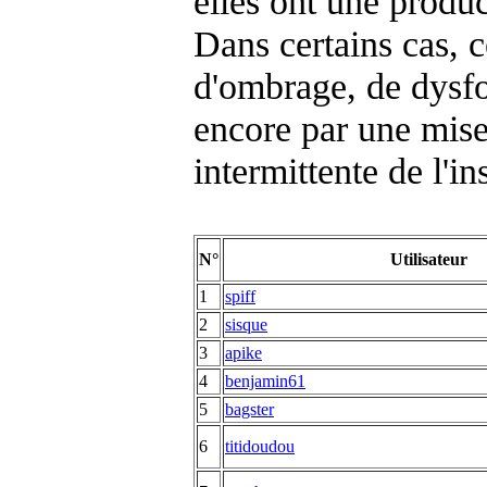
elles ont une produc
Dans certains cas, 
d'ombrage, de dysfo
encore par une mise
intermittente de l'i
N°
Utilisateur
1
spiff
2
sisque
3
apike
4
benjamin61
5
bagster
6
titidoudou