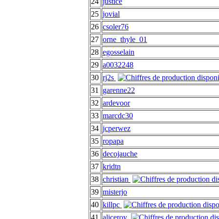
24
justice
25
jovial
26
csoler76
27
orne_thyle_01
28
egosselain
29
a0032248
30
rj2s
31
garenne22
32
ardevoor
33
marcdc30
34
jcperwez
35
ropapa
36
decojauche
37
kridtn
38
christian
39
misterjo
40
killpc
41
aliceroy