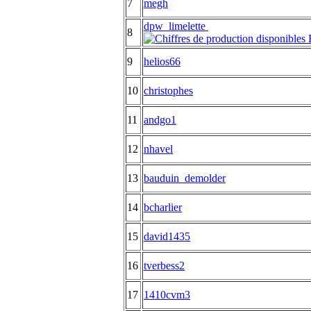
7
megh
dpw_limelette
8
9
helios66
10
christophes
11
andgo1
12
nhavel
13
bauduin_demolder
14
bcharlier
15
david1435
16
tverbess2
17
1410cvm3