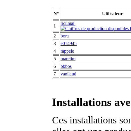
N°
Utilisateur
riclimal
1
2
bora
3
e014945
4
rappele
5
marctim
6
bbbos
7
vanilaud
Installations av
Ces installations s