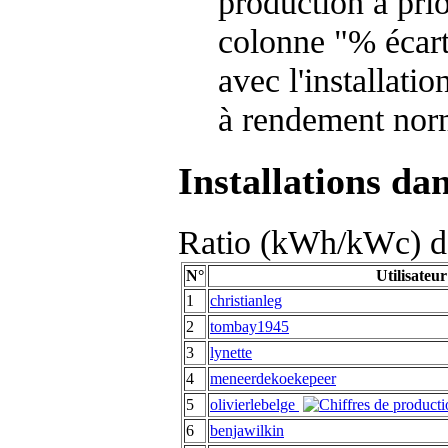
production à prio
colonne "% écart
avec l'installati
à rendement nor
Installations da
Ratio (kWh/kWc) de
N°
Utilisateur
1
christianleg
2
tombay1945
3
lynette
4
meneerdekoekepeer
5
olivierlebelge
6
benjawilkin