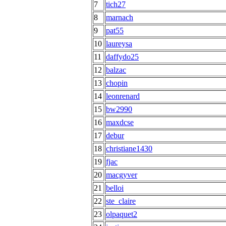
7
tich27
8
marnach
9
pat55
10
laureysa
11
daffydo25
12
balzac
13
chopin
14
leonrenard
15
bw2990
16
maxdcse
17
debur
18
christiane1430
19
fjac
20
macgyver
21
belloi
22
ste_claire
23
olpaquet2