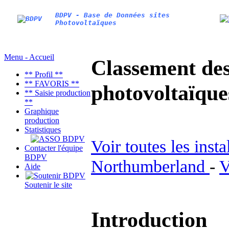
BDPV - Base de Données sites
Photovoltaïques
Menu - Accueil
Classement des 
** Profil **
** FAVORIS **
photovoltaïqu
** Saisie production
**
Graphique
production
Statistiques
Voir toutes les inst
Contacter l'équipe
BDPV
Northumberland
-
V
Aide
Soutenir le site
Introduction