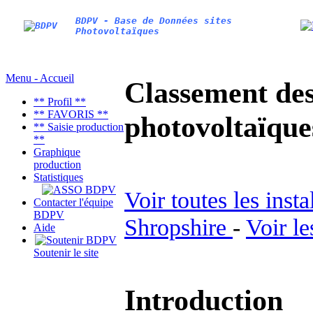
BDPV - Base de Données sites
Photovoltaïques
Menu - Accueil
Classement des 
** Profil **
** FAVORIS **
photovoltaïqu
** Saisie production
**
Graphique
production
Statistiques
Voir toutes les inst
Contacter l'équipe
BDPV
Shropshire
-
Voir le
Aide
Soutenir le site
Introduction