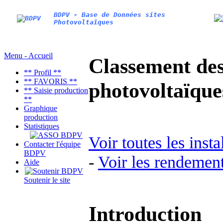
BDPV - Base de Données sites
Photovoltaïques
Menu - Accueil
Classement des 
** Profil **
** FAVORIS **
photovoltaïqu
** Saisie production
**
Graphique
production
Statistiques
Voir toutes les inst
Contacter l'équipe
BDPV
-
Voir les rendement
Aide
Soutenir le site
Introduction