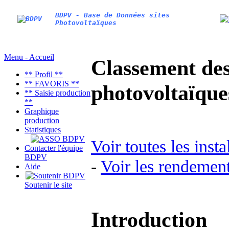
BDPV - Base de Données sites
Photovoltaïques
Menu - Accueil
Classement des 
** Profil **
** FAVORIS **
photovoltaïqu
** Saisie production
**
Graphique
production
Statistiques
Voir toutes les inst
Contacter l'équipe
BDPV
-
Voir les rendement
Aide
Soutenir le site
Introduction