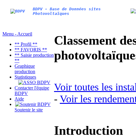
BDPV - Base de Données sites
Photovoltaïques
Menu - Accueil
Classement des 
** Profil **
** FAVORIS **
photovoltaïqu
** Saisie production
**
Graphique
production
Statistiques
Voir toutes les inst
Contacter l'équipe
BDPV
-
Voir les rendement
Aide
Soutenir le site
Introduction