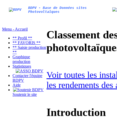
BDPV - Base de Données sites
Photovoltaïques
Menu - Accueil
Classement des 
** Profil **
** FAVORIS **
photovoltaïqu
** Saisie production
**
Graphique
production
Statistiques
Voir toutes les inst
Contacter l'équipe
BDPV
les rendements des 
Aide
Soutenir le site
Introduction