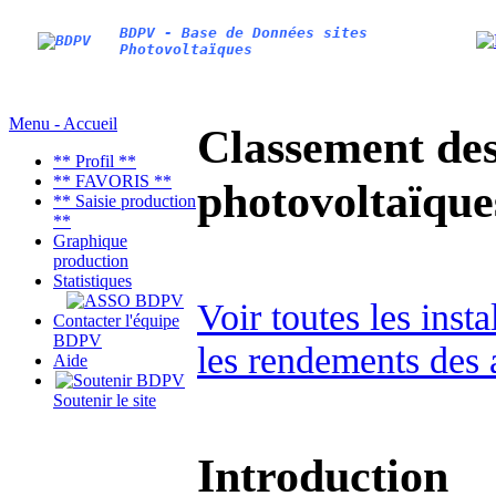
BDPV - Base de Données sites
Photovoltaïques
Menu - Accueil
Classement des 
** Profil **
** FAVORIS **
photovoltaïqu
** Saisie production
**
Graphique
production
Statistiques
Voir toutes les inst
Contacter l'équipe
BDPV
les rendements des 
Aide
Soutenir le site
Introduction