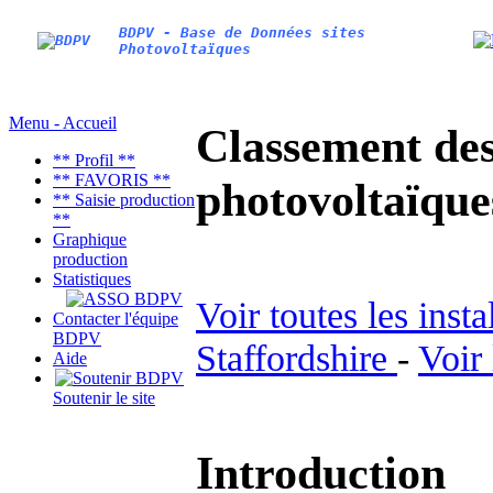
BDPV - Base de Données sites
Photovoltaïques
Menu - Accueil
Classement des 
** Profil **
** FAVORIS **
photovoltaïqu
** Saisie production
**
Graphique
production
Statistiques
Voir toutes les inst
Contacter l'équipe
BDPV
Staffordshire
-
Voir
Aide
Soutenir le site
Introduction