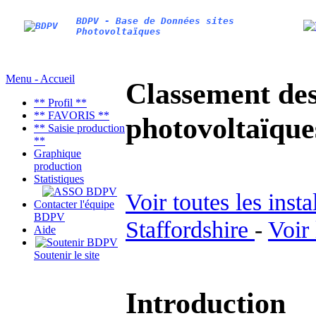
BDPV - Base de Données sites
Photovoltaïques
Menu - Accueil
Classement des 
** Profil **
** FAVORIS **
photovoltaïqu
** Saisie production
**
Graphique
production
Statistiques
Voir toutes les inst
Contacter l'équipe
BDPV
Staffordshire
-
Voir
Aide
Soutenir le site
Introduction