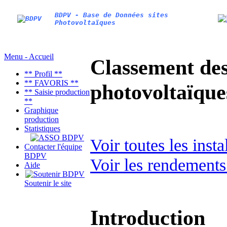
BDPV - Base de Données sites
Photovoltaïques
Menu - Accueil
Classement des 
** Profil **
** FAVORIS **
photovoltaïqu
** Saisie production
**
Graphique
production
Statistiques
Voir toutes les ins
Contacter l'équipe
BDPV
Voir les rendements
Aide
Soutenir le site
Introduction