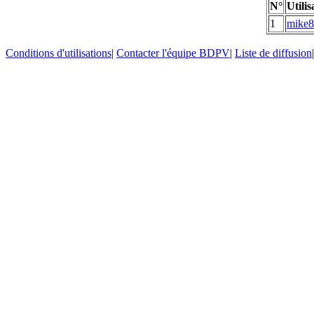
N°
Utilis
1
mike
Conditions d'utilisations
|
Contacter l'équipe BDPV
|
Liste de diffusion