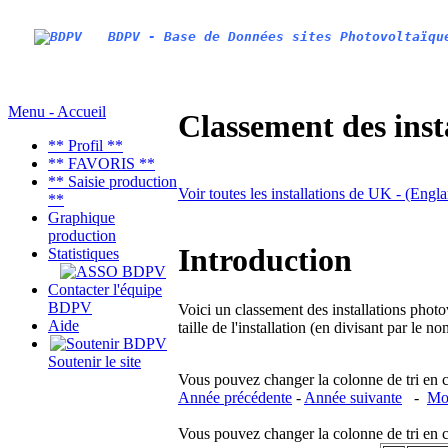
BDPV - Base de Données sites Photovoltaïqu
Menu - Accueil
Classement des inst
** Profil **
** FAVORIS **
** Saisie production
Voir toutes les installations de UK - (Engl
**
Graphique
production
Introduction
Statistiques
Contacter l'équipe
BDPV
Voici un classement des installations photo
Aide
taille de l'installation (en divisant par le 
Soutenir le site
Vous pouvez changer la colonne de tri en cliq
Année précédente
-
Année suivante
-
Moi
Vous pouvez changer la colonne de tri en cliq