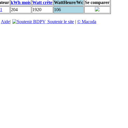
ateur
kWh mois
Watt crête
WattHeure/Wc
Se comparer
81
204
1920
106
|
Aide
|
Soutenir le site
|
© Macoda