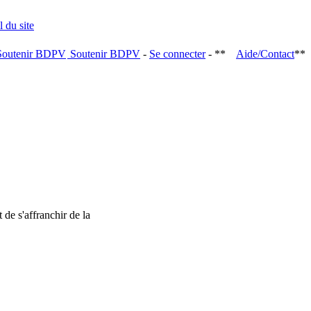
Soutenir BDPV
-
Se connecter
- **
Aide/Contact
**
 de s'affranchir de la