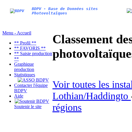
BDPV - Base de Données sites
Photovoltaïques
Menu - Accueil
Classement des 
** Profil **
** FAVORIS **
photovoltaïqu
** Saisie production
**
Graphique
production
Statistiques
Voir toutes les inst
Contacter l'équipe
BDPV
Lothian/Haddingto
Aide
régions
Soutenir le site