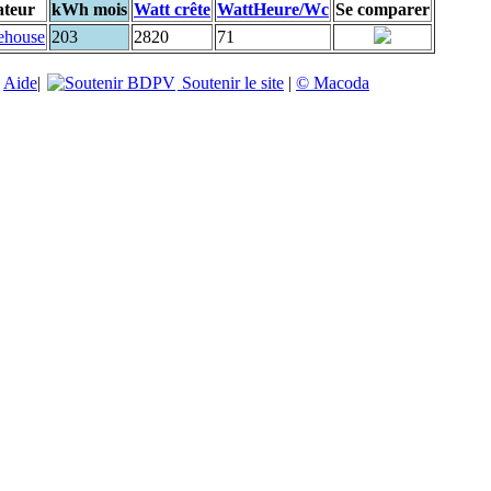
ateur
kWh mois
Watt crête
WattHeure/Wc
Se comparer
ehouse
203
2820
71
|
Aide
|
Soutenir le site
|
© Macoda