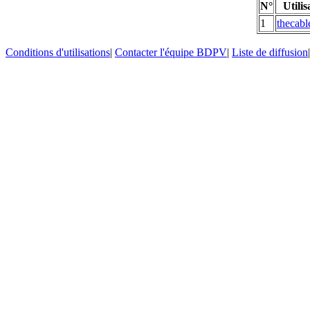
N°
Utilis
1
thecabl
Conditions d'utilisations
|
Contacter l'équipe BDPV
|
Liste de diffusion