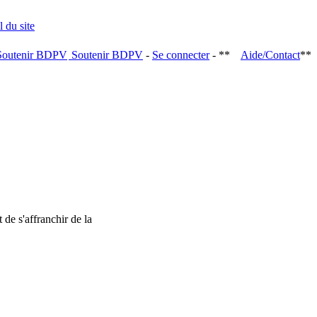
Soutenir BDPV
-
Se connecter
- **
Aide/Contact
**
 de s'affranchir de la