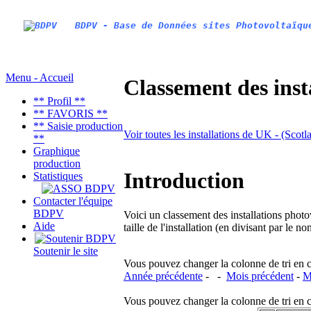
BDPV - Base de Données sites Photovoltaïqu
Menu - Accueil
Classement des inst
** Profil **
** FAVORIS **
** Saisie production
Voir toutes les installations de UK - (Scotl
**
Graphique
production
Introduction
Statistiques
Contacter l'équipe
BDPV
Voici un classement des installations photo
Aide
taille de l'installation (en divisant par le 
Soutenir le site
Vous pouvez changer la colonne de tri en cliq
Année précédente
- -
Mois précédent
-
M
Vous pouvez changer la colonne de tri en cliq