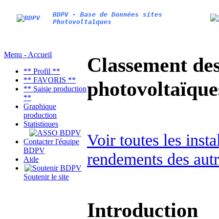
BDPV - Base de Données sites
Photovoltaïques
Menu - Accueil
Classement des 
** Profil **
** FAVORIS **
photovoltaïqu
** Saisie production
**
Graphique
production
Statistiques
Voir toutes les inst
Contacter l'équipe
BDPV
rendements des autr
Aide
Soutenir le site
Introduction