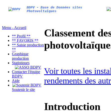
BDPV - Base de Données sites
Photovoltaïques
Menu - Accueil
Classement des 
** Profil **
** FAVORIS **
photovoltaïqu
** Saisie production
**
Graphique
production
Statistiques
Voir toutes les inst
Contacter l'équipe
BDPV
rendements des autr
Aide
Soutenir le site
Introduction