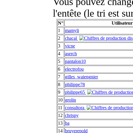
Vous pouvez changer
l'entête (le tri est s
N°
Utilisateur
1
mamyli
2
chacal
3
vicne
4
aserch
5
pantalon10
6
electrofou
7
gilles_waiengnier
8
philippe78
9
philippe65
10
grolin
11
consultora
12
chrispy
13
ba
14
bruyerepold