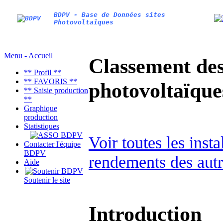
BDPV - Base de Données sites
Photovoltaïques
Menu - Accueil
Classement des 
** Profil **
** FAVORIS **
photovoltaïqu
** Saisie production
**
Graphique
production
Statistiques
Voir toutes les inst
Contacter l'équipe
BDPV
rendements des autr
Aide
Soutenir le site
Introduction