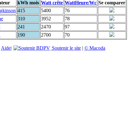
ateur
kWh mois
Watt crête
WattHeure/Wc
Se comparer
dgkinson
415
5400
76
ne
310
3952
78
c
241
2470
97
d
190
2700
70
|
Aide
|
Soutenir le site
|
© Macoda