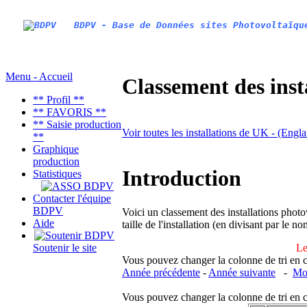
BDPV - Base de Données sites Photovoltaïqu
Menu - Accueil
Classement des inst
** Profil **
** FAVORIS **
** Saisie production
Voir toutes les installations de UK - (Engl
**
Graphique
production
Introduction
Statistiques
Contacter l'équipe
BDPV
Voici un classement des installations photo
Aide
taille de l'installation (en divisant par le 
Le
Soutenir le site
Vous pouvez changer la colonne de tri en cliq
Année précédente
-
Année suivante
-
Moi
Vous pouvez changer la colonne de tri en cliq