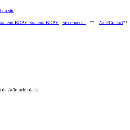
Soutenir BDPV
-
Se connecter
- **
Aide/Contact
**
 de s'affranchir de la