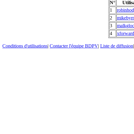
N°
Utilis
1
robinho
2
mikebyr
3
malkglo
4
xforwar
Conditions d'utilisations
|
Contacter l'équipe BDPV
|
Liste de diffusion