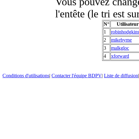
Vous pouvez changer
l'entête (le tri est s
N°
Utilisateur
1
robinhodgkin
2
mikebyrne
3
malkgloc
4
xforward
Conditions d'utilisations
|
Contacter l'équipe BDPV
|
Liste de diffusion