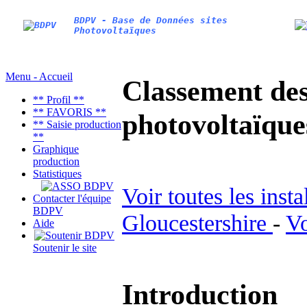
BDPV - Base de Données sites
Photovoltaïques
Menu - Accueil
Classement des 
** Profil **
** FAVORIS **
photovoltaïqu
** Saisie production
**
Graphique
production
Statistiques
Voir toutes les inst
Contacter l'équipe
BDPV
Gloucestershire
-
Vo
Aide
Soutenir le site
Introduction