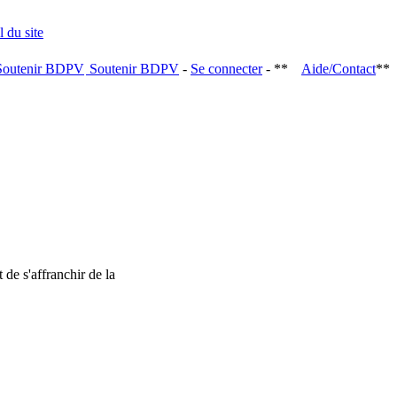
Soutenir BDPV
-
Se connecter
- **
Aide/Contact
**
 de s'affranchir de la