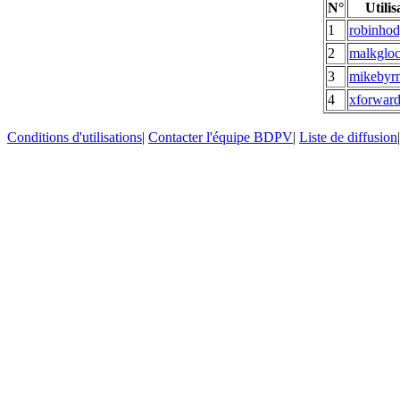
N°
Utilis
1
robinho
2
malkglo
3
mikebyr
4
xforwar
Conditions d'utilisations
|
Contacter l'équipe BDPV
|
Liste de diffusion