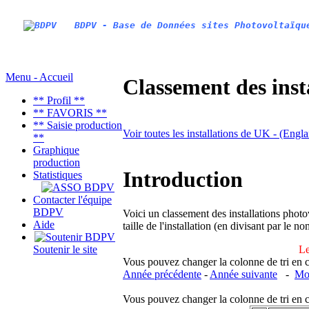
BDPV - Base de Données sites Photovoltaïqu
Menu - Accueil
Classement des inst
** Profil **
** FAVORIS **
** Saisie production
Voir toutes les installations de UK - (Engl
**
Graphique
production
Introduction
Statistiques
Contacter l'équipe
BDPV
Voici un classement des installations photo
Aide
taille de l'installation (en divisant par le 
Le
Soutenir le site
Vous pouvez changer la colonne de tri en cliq
Année précédente
-
Année suivante
-
Moi
Vous pouvez changer la colonne de tri en cliq