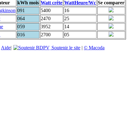
ateur
kWh mois
Watt crête
WattHeure/Wc
Se comparer
dgkinson
091
5400
16
c
064
2470
25
ne
059
3952
14
d
016
2700
05
|
Aide
|
Soutenir le site
|
© Macoda