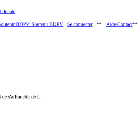
Soutenir BDPV
-
Se connecter
- **
Aide/Contact
**
 de s'affranchir de la