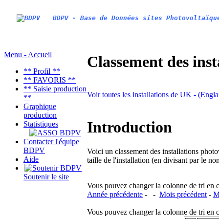
BDPV - Base de Données sites Photovoltaïqu
Menu - Accueil
Classement des inst
** Profil **
** FAVORIS **
** Saisie production
Voir toutes les installations de UK - (Engl
**
Graphique
production
Introduction
Statistiques
Contacter l'équipe
BDPV
Voici un classement des installations photo
Aide
taille de l'installation (en divisant par le 
Soutenir le site
Vous pouvez changer la colonne de tri en cliq
Année précédente
- -
Mois précédent
-
M
Vous pouvez changer la colonne de tri en cliq