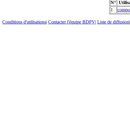
N°
Utilis
1
compo
Conditions d'utilisations
|
Contacter l'équipe BDPV
|
Liste de diffusion