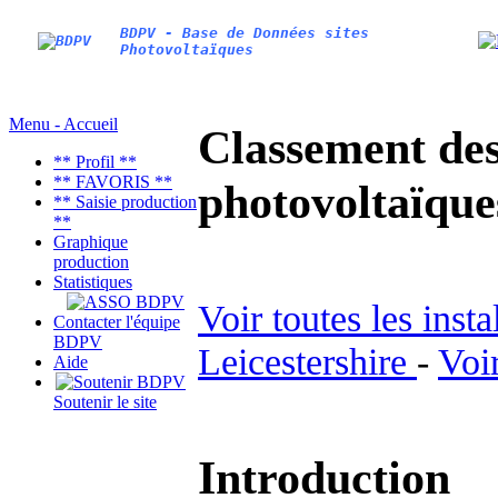
BDPV - Base de Données sites
Photovoltaïques
Menu - Accueil
Classement des 
** Profil **
** FAVORIS **
photovoltaïqu
** Saisie production
**
Graphique
production
Statistiques
Voir toutes les inst
Contacter l'équipe
BDPV
Leicestershire
-
Voi
Aide
Soutenir le site
Introduction