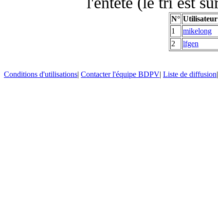
l'entête (le tri est s
N°
Utilisateur
1
mikelong
2
lfgen
Conditions d'utilisations
|
Contacter l'équipe BDPV
|
Liste de diffusion