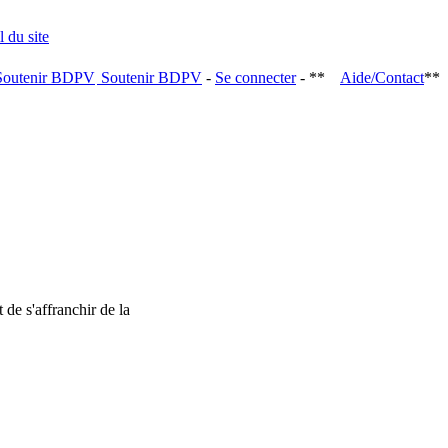
Soutenir BDPV
-
Se connecter
- **
Aide/Contact
**
 de s'affranchir de la