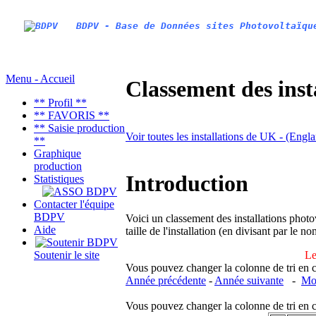
BDPV - Base de Données sites Photovoltaïqu
Menu - Accueil
Classement des inst
** Profil **
** FAVORIS **
** Saisie production
Voir toutes les installations de UK - (Engl
**
Graphique
production
Introduction
Statistiques
Contacter l'équipe
BDPV
Voici un classement des installations photo
Aide
taille de l'installation (en divisant par le 
Le
Soutenir le site
Vous pouvez changer la colonne de tri en cliq
Année précédente
-
Année suivante
-
Moi
Vous pouvez changer la colonne de tri en cliq