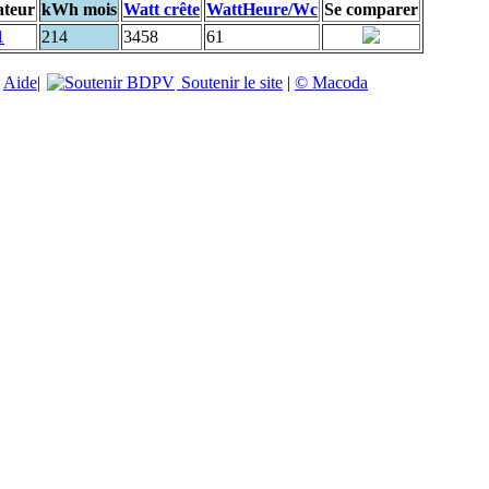
ateur
kWh mois
Watt crête
WattHeure/Wc
Se comparer
1
214
3458
61
|
Aide
|
Soutenir le site
|
© Macoda