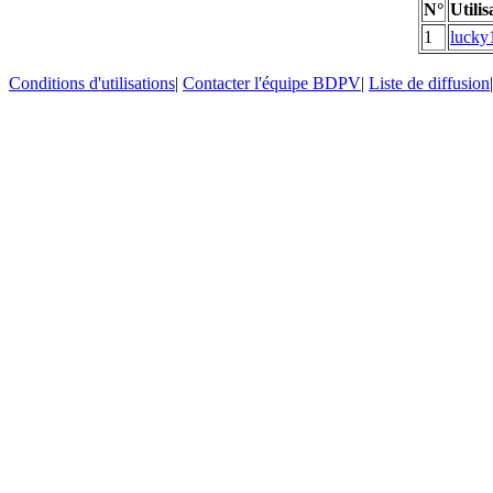
N°
Utilis
1
lucky
Conditions d'utilisations
|
Contacter l'équipe BDPV
|
Liste de diffusion